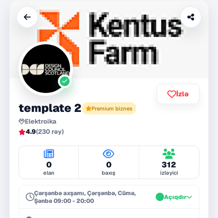
İzlə
template 2
Premium biznes
Elektroika
4.9
(230 rəy)
0
0
312
elan
baxış
izləyici
Çərşənbə axşamı, Çərşənbə, Cümə,
Açıqdır
Şənbə 09:00 - 20:00