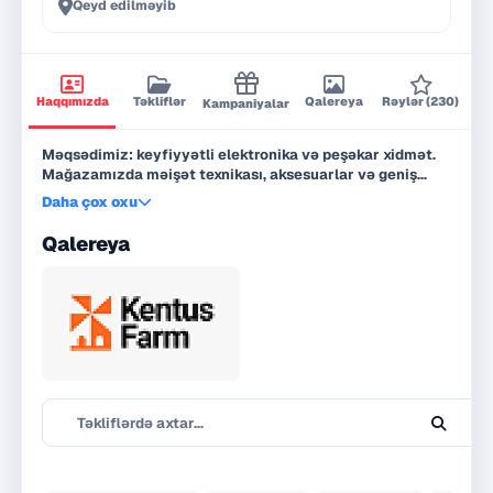
Qeyd edilməyib
Haqqımızda
Təkliflər
Qalereya
Rəylər (230)
Kampaniyalar
Məqsədimiz: keyfiyyətli elektronika və peşəkar xidmət.
Mağazamızda məişət texnikası, aksesuarlar və geniş
çeşidli avadanlıqlar sizi gözləyir. Öncəliyimiz —
Daha çox oxu
məhsulun keyfiyyəti və məmnuniyyətinizdir. Xeyirli
olsun!
Qalereya