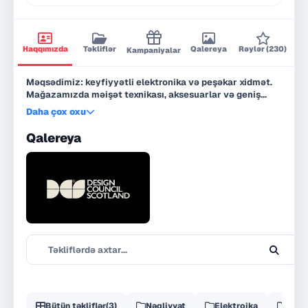
Haqqımızda
Təkliflər
Qalereya
Rəylər (230)
Kampaniyalar
Məqsədimiz: keyfiyyətli elektronika və peşəkar xidmət.
Mağazamızda məişət texnikası, aksesuarlar və geniş
çeşidli avadanlıqlar sizi gözləyir. Öncəliyimiz —
Daha çox oxu
məhsulun keyfiyyəti və məmnuniyyətinizdir. Xeyirli
olsun!
Qalereya
Bütün təkliflər
(3)
Nəqliyyat
Elektroika
Daşı