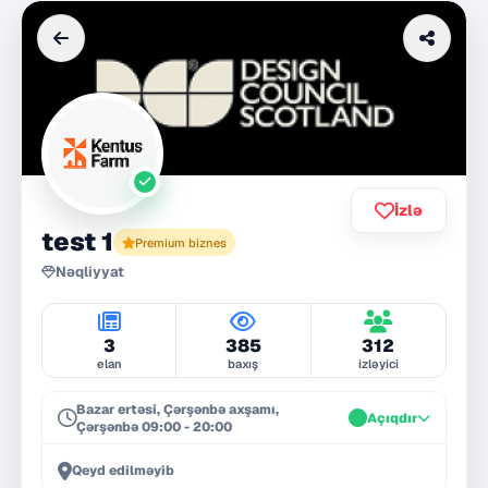
İzlə
test 1
Premium biznes
Nəqliyyat
3
385
312
elan
baxış
izləyici
Bazar ertəsi, Çərşənbə axşamı,
Açıqdır
Çərşənbə 09:00 - 20:00
Qeyd edilməyib