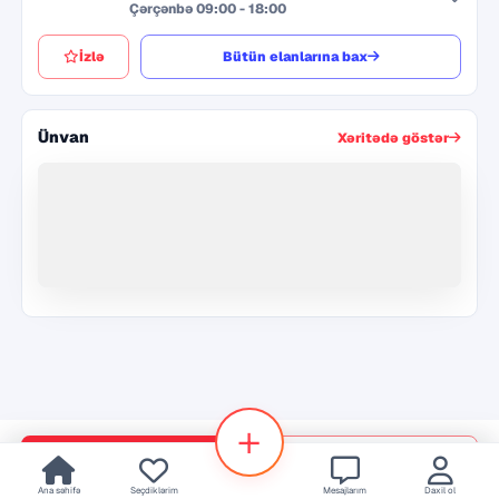
Çərçənbə 09:00 - 18:00
İzlə
Bütün elanlarına bax
Ünvan
Xəritədə göstər
+
Zəng et
Mesaj yaz
Ana səhifə
Seçdiklərim
Mesajlarım
Daxil ol