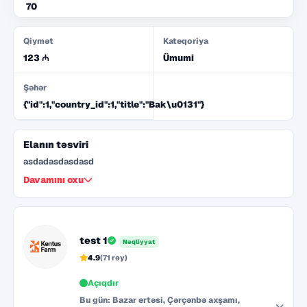
70
Qiymət
Kateqoriya
123 ₼
Ümumi
Şəhər
{"id":1,"country_id":1,"title":"Bak\u0131"}
Elanın təsviri
asdadasdasdasd
Davamını oxu
test 1
Nəqliyyat
4.9
(71 rəy)
Açıqdır
Bu gün: Bazar ertəsi, Çərçənbə axşamı,