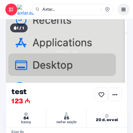
1 / 1
test
123 ₼
84
25
20 d. əvvəl
baxış
nəfər seçib
Elan №