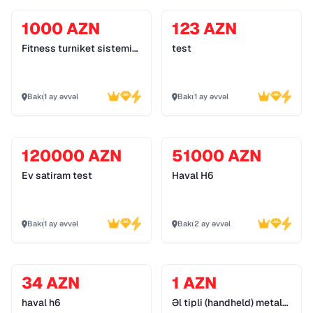
1000 AZN
123 AZN
Fitness turniket sistemi
test
055 272 55 70
Bakı
1 ay əvvəl
Bakı
1 ay əvvəl
120000 AZN
51000 AZN
Ev satiram test
Haval H6
Bakı
1 ay əvvəl
Bakı
2 ay əvvəl
34 AZN
1 AZN
haval h6
Əl tipli (handheld) metal