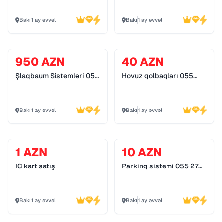
Bakı
1 ay əvvəl
Bakı
1 ay əvvəl
950 AZN
40 AZN
Şlaqbaum Sistemləri 055
Hovuz qolbaqları 055
272 55 70
272 55 70
Bakı
1 ay əvvəl
Bakı
1 ay əvvəl
1 AZN
10 AZN
IC kart satışı
Parkinq sistemi 055 272
55 70
Bakı
1 ay əvvəl
Bakı
1 ay əvvəl