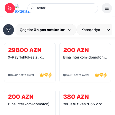
Çeşitlə:
Ən çox satılanlar
Kateqoriya
29800 AZN
200 AZN
X-Ray Təhlükəsizlik
Bina interkom (domofon)
Sistemləri *055 272 55
sistemləri *055 272 55
70*
70*
Bakı
2 həftə əvvəl
Bakı
2 həftə əvvəl
200 AZN
380 AZN
Bina interkom (domofon)
Yerüstü tikan *055 272
sistemləri *055 272 55
55 70*
70*