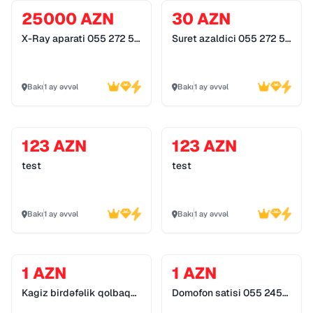
25000 AZN
30 AZN
X-Ray aparati 055 272 55
Suret azaldici 055 272 55
70
70
Bakı
1 ay əvvəl
Bakı
1 ay əvvəl
123 AZN
123 AZN
test
test
Bakı
1 ay əvvəl
Bakı
1 ay əvvəl
1 AZN
1 AZN
Kagiz birdəfəlik qolbaq
Domofon satisi 055 245
055 245 89 79
89 79