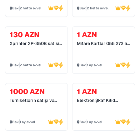
Bakı
2 həftə əvvəl
Bakı
2 həftə əvvəl
130 AZN
1 AZN
Xprinter XP-350B satisi
Mifare Kartlar 055 272 55
*055 272 55 70*
70
Bakı
2 həftə əvvəl
Bakı
1 ay əvvəl
1000 AZN
1 AZN
Turniketlərin satışı və
Elektron Şkaf Kilid
quraşdırılması 055 272
Sistemləri 055 272 55 70
55 70
Bakı
1 ay əvvəl
Bakı
1 ay əvvəl