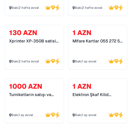
Bakı
2 həftə əvvəl
Bakı
2 həftə əvvəl
130 AZN
1 AZN
Xprinter XP-350B satisi
Mifare Kartlar 055 272 55
*055 272 55 70*
70
Bakı
2 həftə əvvəl
Bakı
1 ay əvvəl
1000 AZN
1 AZN
Turniketlərin satışı və
Elektron Şkaf Kilid
quraşdırılması 055 272
Sistemləri 055 272 55 70
55 70
Bakı
1 ay əvvəl
Bakı
1 ay əvvəl