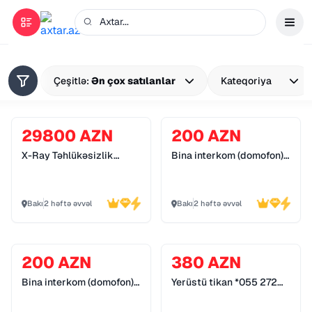
Çeşitlə:
Ən çox satılanlar
Kateqoriya
29800 AZN
200 AZN
X-Ray Təhlükəsizlik
Bina interkom (domofon)
Sistemləri *055 272 55
sistemləri *055 272 55
70*
70*
Bakı
2 həftə əvvəl
Bakı
2 həftə əvvəl
200 AZN
380 AZN
Bina interkom (domofon)
Yerüstü tikan *055 272
sistemləri *055 272 55
55 70*
70*