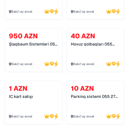
Bakı
1 ay əvvəl
Bakı
1 ay əvvəl
950 AZN
40 AZN
Şlaqbaum Sistemləri 055
Hovuz qolbaqları 055
272 55 70
272 55 70
Bakı
1 ay əvvəl
Bakı
1 ay əvvəl
1 AZN
10 AZN
IC kart satışı
Parkinq sistemi 055 272
55 70
Bakı
1 ay əvvəl
Bakı
1 ay əvvəl