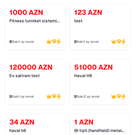
1000 AZN
123 AZN
Fitness turniket sistemi
test
055 272 55 70
Bakı
1 ay əvvəl
Bakı
1 ay əvvəl
120000 AZN
51000 AZN
Ev satiram test
Haval H6
Bakı
1 ay əvvəl
Bakı
2 ay əvvəl
34 AZN
1 AZN
haval h6
Əl tipli (handheld) metal