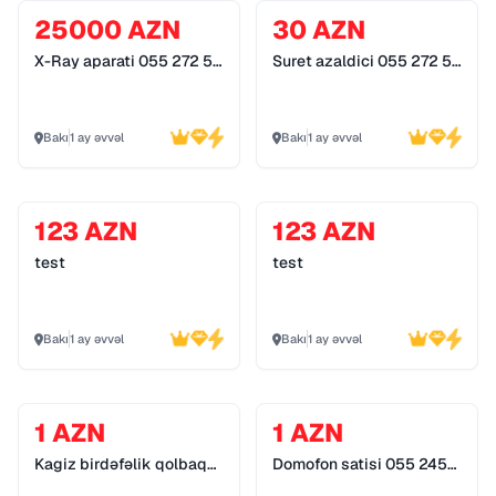
25000 AZN
30 AZN
X-Ray aparati 055 272 55
Suret azaldici 055 272 55
70
70
Bakı
1 ay əvvəl
Bakı
1 ay əvvəl
123 AZN
123 AZN
test
test
Bakı
1 ay əvvəl
Bakı
1 ay əvvəl
1 AZN
1 AZN
Kagiz birdəfəlik qolbaq
Domofon satisi 055 245
055 245 89 79
89 79