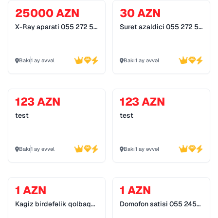
25000 AZN
30 AZN
X-Ray aparati 055 272 55
Suret azaldici 055 272 55
70
70
Bakı
1 ay əvvəl
Bakı
1 ay əvvəl
123 AZN
123 AZN
test
test
Bakı
1 ay əvvəl
Bakı
1 ay əvvəl
1 AZN
1 AZN
Kagiz birdəfəlik qolbaq
Domofon satisi 055 245
055 245 89 79
89 79