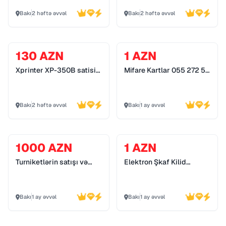
Bakı
2 həftə əvvəl
Bakı
2 həftə əvvəl
130 AZN
1 AZN
Xprinter XP-350B satisi
Mifare Kartlar 055 272 55
*055 272 55 70*
70
Bakı
2 həftə əvvəl
Bakı
1 ay əvvəl
1000 AZN
1 AZN
Turniketlərin satışı və
Elektron Şkaf Kilid
quraşdırılması 055 272
Sistemləri 055 272 55 70
55 70
Bakı
1 ay əvvəl
Bakı
1 ay əvvəl