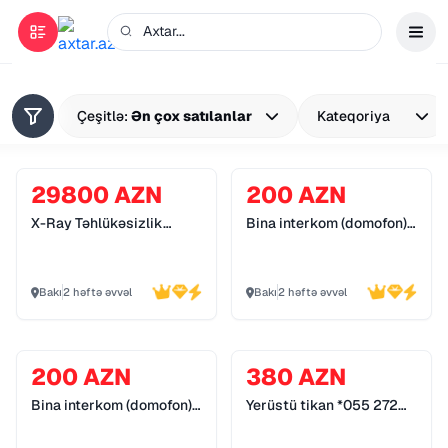
Çeşitlə:
Ən çox satılanlar
Kateqoriya
29800 AZN
200 AZN
X-Ray Təhlükəsizlik
Bina interkom (domofon)
Sistemləri *055 272 55
sistemləri *055 272 55
70*
70*
Bakı
2 həftə əvvəl
Bakı
2 həftə əvvəl
200 AZN
380 AZN
Bina interkom (domofon)
Yerüstü tikan *055 272
sistemləri *055 272 55
55 70*
70*