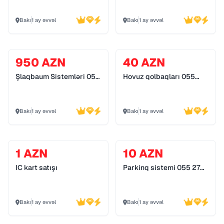
Bakı
1 ay əvvəl
Bakı
1 ay əvvəl
950 AZN
40 AZN
Şlaqbaum Sistemləri 055
Hovuz qolbaqları 055
272 55 70
272 55 70
Bakı
1 ay əvvəl
Bakı
1 ay əvvəl
1 AZN
10 AZN
IC kart satışı
Parkinq sistemi 055 272
55 70
Bakı
1 ay əvvəl
Bakı
1 ay əvvəl