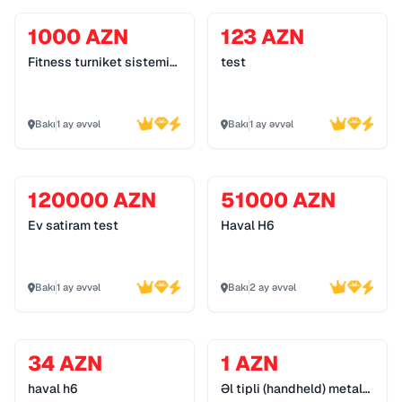
1000 AZN
123 AZN
Fitness turniket sistemi
test
055 272 55 70
Bakı
1 ay əvvəl
Bakı
1 ay əvvəl
120000 AZN
51000 AZN
Ev satiram test
Haval H6
Bakı
1 ay əvvəl
Bakı
2 ay əvvəl
34 AZN
1 AZN
haval h6
Əl tipli (handheld) metal