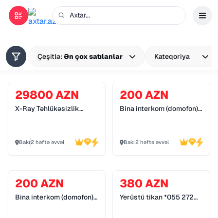
Çeşitlə:
Ən çox satılanlar
Kateqoriya
29800 AZN
200 AZN
X-Ray Təhlükəsizlik
Bina interkom (domofon)
Sistemləri *055 272 55
sistemləri *055 272 55
70*
70*
Bakı
2 həftə əvvəl
Bakı
2 həftə əvvəl
200 AZN
380 AZN
Bina interkom (domofon)
Yerüstü tikan *055 272
sistemləri *055 272 55
55 70*
70*