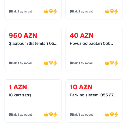
Bakı
1 ay əvvəl
Bakı
1 ay əvvəl
950 AZN
40 AZN
Şlaqbaum Sistemləri 055
Hovuz qolbaqları 055
272 55 70
272 55 70
Bakı
1 ay əvvəl
Bakı
1 ay əvvəl
1 AZN
10 AZN
IC kart satışı
Parkinq sistemi 055 272
55 70
Bakı
1 ay əvvəl
Bakı
1 ay əvvəl