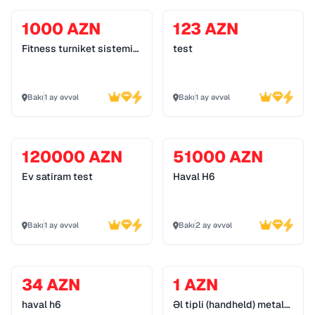
1000 AZN
123 AZN
Fitness turniket sistemi
test
055 272 55 70
Bakı
1 ay əvvəl
Bakı
1 ay əvvəl
120000 AZN
51000 AZN
Ev satiram test
Haval H6
Bakı
1 ay əvvəl
Bakı
2 ay əvvəl
34 AZN
1 AZN
haval h6
Əl tipli (handheld) metal