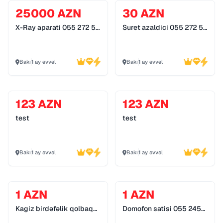
25000 AZN
30 AZN
X-Ray aparati 055 272 55
Suret azaldici 055 272 55
70
70
Bakı
1 ay əvvəl
Bakı
1 ay əvvəl
123 AZN
123 AZN
test
test
Bakı
1 ay əvvəl
Bakı
1 ay əvvəl
1 AZN
1 AZN
Kagiz birdəfəlik qolbaq
Domofon satisi 055 245
055 245 89 79
89 79