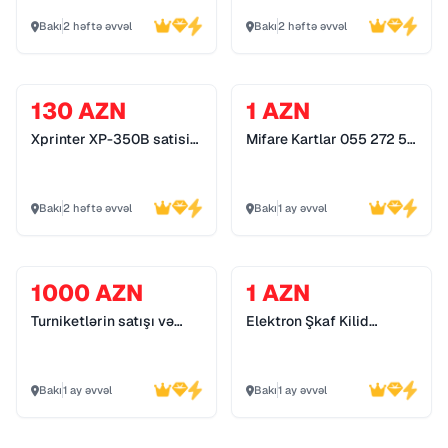
Bakı
2 həftə əvvəl
Bakı
2 həftə əvvəl
130 AZN
1 AZN
Xprinter XP-350B satisi
Mifare Kartlar 055 272 55
*055 272 55 70*
70
Bakı
2 həftə əvvəl
Bakı
1 ay əvvəl
1000 AZN
1 AZN
Turniketlərin satışı və
Elektron Şkaf Kilid
quraşdırılması 055 272
Sistemləri 055 272 55 70
55 70
Bakı
1 ay əvvəl
Bakı
1 ay əvvəl