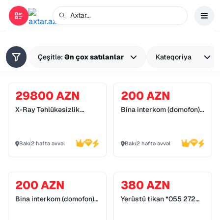
Çeşitlə:
Ən çox satılanlar
Kateqoriya
29800 AZN
200 AZN
X-Ray Təhlükəsizlik
Bina interkom (domofon)
Sistemləri *055 272 55
sistemləri *055 272 55
70*
70*
Bakı
2 həftə əvvəl
Bakı
2 həftə əvvəl
200 AZN
380 AZN
Bina interkom (domofon)
Yerüstü tikan *055 272
sistemləri *055 272 55
55 70*
70*