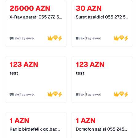
25000 AZN
30 AZN
X-Ray aparati 055 272 55
Suret azaldici 055 272 55
70
70
Bakı
1 ay əvvəl
Bakı
1 ay əvvəl
123 AZN
123 AZN
test
test
Bakı
1 ay əvvəl
Bakı
1 ay əvvəl
1 AZN
1 AZN
Kagiz birdəfəlik qolbaq
Domofon satisi 055 245
055 245 89 79
89 79