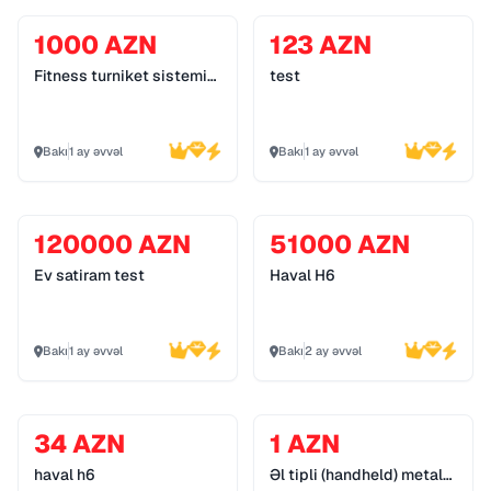
1000 AZN
123 AZN
Fitness turniket sistemi
test
055 272 55 70
Bakı
1 ay əvvəl
Bakı
1 ay əvvəl
120000 AZN
51000 AZN
Ev satiram test
Haval H6
Bakı
1 ay əvvəl
Bakı
2 ay əvvəl
34 AZN
1 AZN
haval h6
Əl tipli (handheld) metal