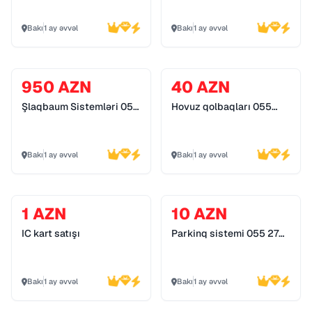
Bakı
1 ay əvvəl
Bakı
1 ay əvvəl
950 AZN
40 AZN
Şlaqbaum Sistemləri 055
Hovuz qolbaqları 055
272 55 70
272 55 70
Bakı
1 ay əvvəl
Bakı
1 ay əvvəl
1 AZN
10 AZN
IC kart satışı
Parkinq sistemi 055 272
55 70
Bakı
1 ay əvvəl
Bakı
1 ay əvvəl