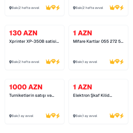
Bakı
2 həftə əvvəl
Bakı
2 həftə əvvəl
130 AZN
1 AZN
Xprinter XP-350B satisi
Mifare Kartlar 055 272 55
*055 272 55 70*
70
Bakı
2 həftə əvvəl
Bakı
1 ay əvvəl
1000 AZN
1 AZN
Turniketlərin satışı və
Elektron Şkaf Kilid
quraşdırılması 055 272
Sistemləri 055 272 55 70
55 70
Bakı
1 ay əvvəl
Bakı
1 ay əvvəl