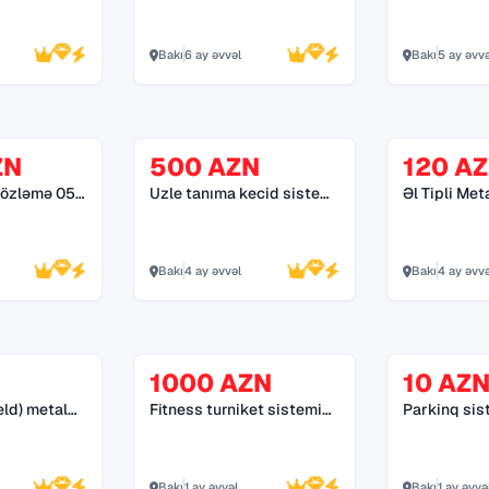
70
Bakı
6 ay əvvəl
Bakı
5 ay əvv
ZN
500 AZN
120 A
 gözləmə 055
Uzle tanıma kecid sistemi
Əl Tipli Met
055 272 55 70
Bakı
4 ay əvvəl
Bakı
4 ay əvv
1000 AZN
10 AZ
eld) metal
Fitness turniket sistemi
Parkinq sis
055 272 55 70
55 70
Bakı
1 ay əvvəl
Bakı
1 ay əvvə