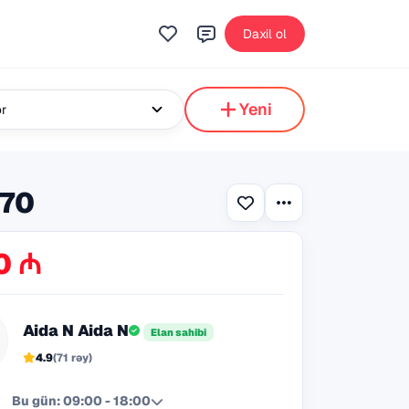
Daxil ol
Yeni
ər
 70
0 ₼
Aida N Aida N
Elan sahibi
4.9
(71 rəy)
Bu gün: 09:00 - 18:00