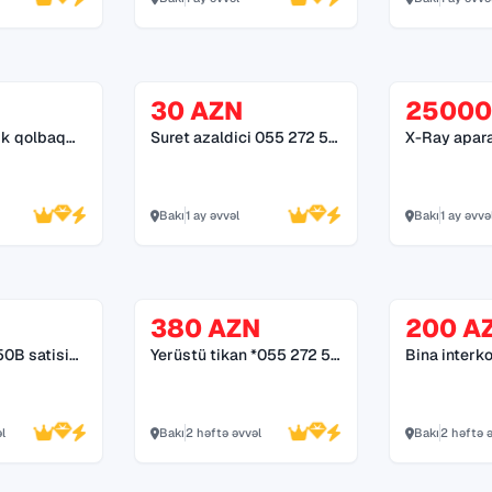
30 AZN
25000
ik qolbaq
Suret azaldici 055 272 55
X-Ray apara
70
70
Bakı
1 ay əvvəl
Bakı
1 ay əvvə
380 AZN
200 A
atisi
Yerüstü tikan *055 272 55
Bina interk
0*
70*
sistemləri *055 272 55
70*
l
Bakı
2 həftə əvvəl
Bakı
2 həftə 