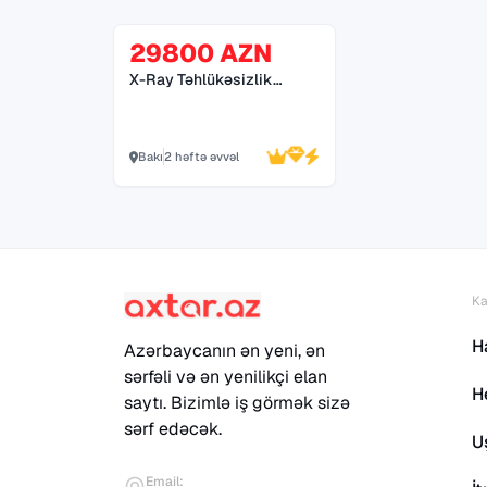
29800 AZN
X-Ray Təhlükəsizlik
Sistemləri *055 272 55
70*
Bakı
2 həftə əvvəl
Ka
H
Azərbaycanın ən yeni, ən
sərfəli və ən yenilikçi elan
H
saytı. Bizimlə iş görmək sizə
sərf edəcək.
U
Email: