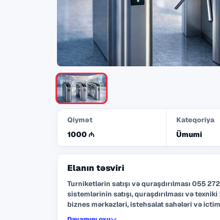
Qiymət
Kateqoriya
1000 ₼
Ümumi
Elanın təsviri
Turniketlərin satışı və quraşdırılması 055 272 55 70 Şirkətimiz müasi
sistemlərinin satışı, quraşdırılması və texniki
biznes mərkəzləri, istehsalat sahələri və ictim
təklif edirik. Kartlı keçid Barmaq izi və üz tanıma sistemi Yüksək keyfiyyət və uzunömürlü
Davamını oxu