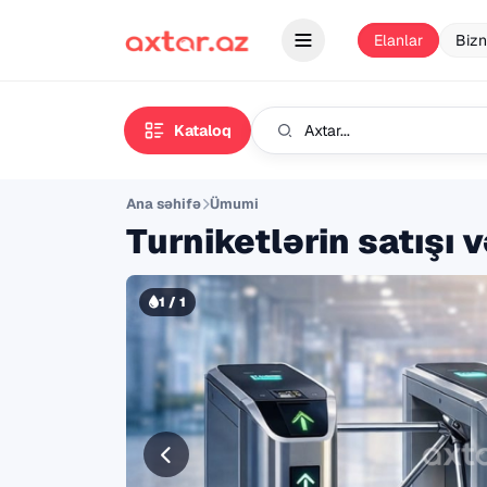
Elanlar
Bizn
Kataloq
Ana səhifə
Ümumi
Turniketlərin satışı 
1 / 1