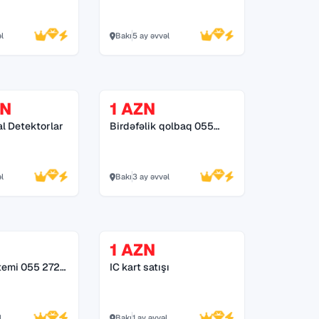
əl
Bakı
5 ay əvvəl
ZN
1 AZN
al Detektorlar
Birdəfəlik qolbaq 055
245 25 74
əl
Bakı
3 ay əvvəl
N
1 AZN
temi 055 272
IC kart satışı
l
Bakı
1 ay əvvəl