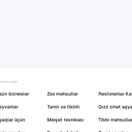
teqoriyalar
azır bizneslər
Zoo məhsullar
Restoranlar Ka
eyvanlar
Təmir və tikinti
Qızıl zinət əşya
şaqlar üçün
Məişət texnikası
Tibbi məhsulla