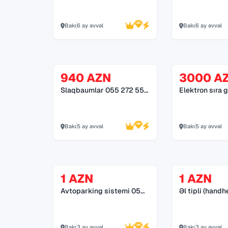
Bakı
6 ay əvvəl
Bakı
6 ay əvvəl
940 AZN
3000 A
Slaqbaumlar 055 272 55
Elektron sıra
70
272 55 70
Bakı
5 ay əvvəl
Bakı
5 ay əvvəl
1 AZN
1 AZN
Avtoparking sistemi 055
Əl tipli (handh
245 25 74
detektor
Bakı
3 ay əvvəl
Bakı
3 ay əvvəl