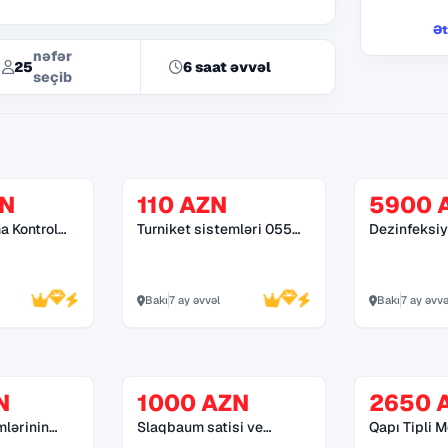
əlaqə saxlayın.
Ət
niket suretli turniket suseli turniket turniket
nəfər
25
6 saat əvvəl
rniket double turniket tekayaqli turniket
seçib
ZN
110 AZN
5900 
 Kontrol
Turniket sistemləri 055
Dezinfeksiy
272 55 70
055 272 55
Bakı
7 ay əvvəl
Bakı
7 ay əvvə
N
1000 AZN
2650 
mlərinin
Slaqbaum satisi ve
Qapı Tipli 
şdırılması
qurasdirilmasi
SECUDA 850 055 272