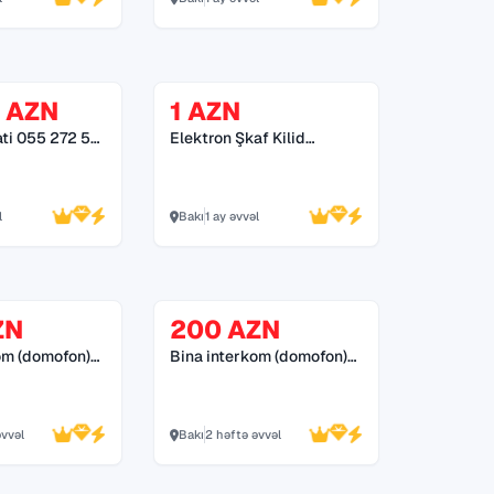
 AZN
1 AZN
ti 055 272 55
Elektron Şkaf Kilid
Sistemləri 055 272 55 70
l
Bakı
1 ay əvvəl
ZN
200 AZN
om (domofon)
Bina interkom (domofon)
sistemləri *055 272 55
70*
əvvəl
Bakı
2 həftə əvvəl