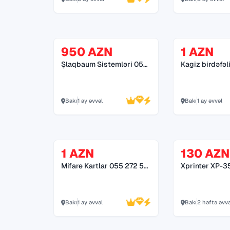
950 AZN
1 AZN
Şlaqbaum Sistemləri 055
Kagiz birdəfəl
272 55 70
055 245 89 79
Bakı
1 ay əvvəl
Bakı
1 ay əvvəl
1 AZN
130 AZN
Mifare Kartlar 055 272 55
Xprinter XP-350B s
70
*055 272 55 7
Bakı
1 ay əvvəl
Bakı
2 həftə əvvə