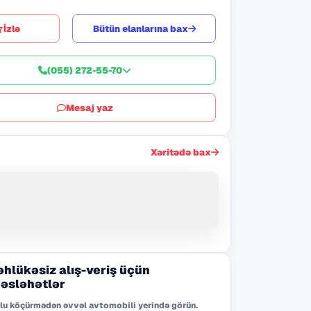
İzlə
Bütün elanlarına bax
(055) 272-55-70
Mesaj yaz
Xəritədə bax
əhlükəsiz alış-veriş üçün
əsləhətlər
lu köçürmədən əvvəl avtomobili yerində görün.