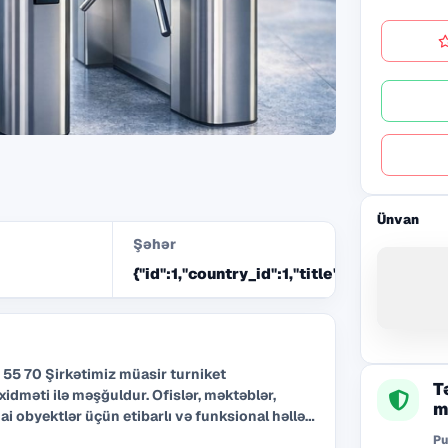
Ünvan
Şəhər
{"id":1,"country_id":1,"title":"Bak\u0131"}
r turniket
T
 xidməti ilə məşğuldur. Ofislər, məktəblər,
m
ai obyektlər üçün etibarlı və funksional həllər
Pu