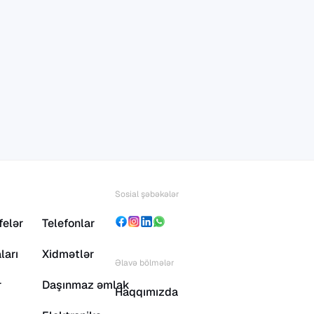
Sosial şəbəkələr
felər
Telefonlar
ları
Xidmətlər
Əlavə bölmələr
r
Daşınmaz əmlak
Haqqımızda