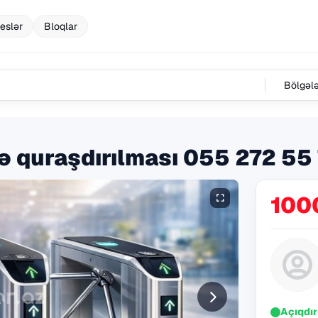
eslər
Bloqlar
Bölgəl
və quraşdırılması 055 272 55
100
Açıqdır