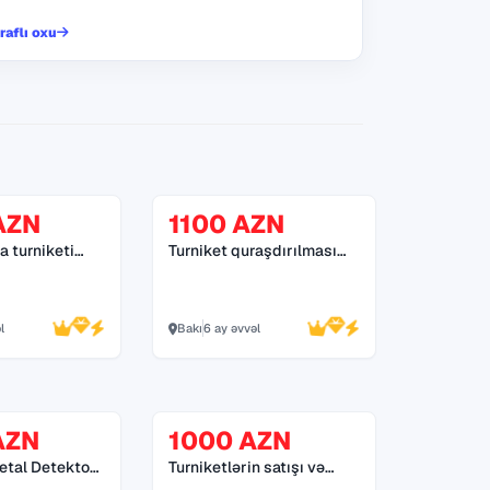
raflı oxu
AZN
1100 AZN
a turniketi
Turniket quraşdırılması
 70
055 272 55 70
l
Bakı
6 ay əvvəl
AZN
1000 AZN
Metal Detektor
Turniketlərin satışı və
 55
quraşdırılması